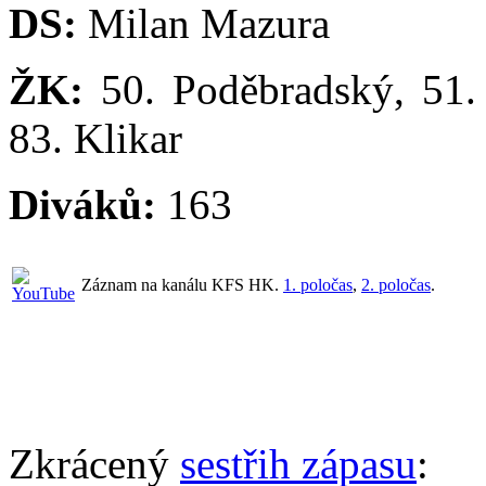
DS:
Milan Mazura
ŽK:
50. Poděbradský, 51. 
83. Klikar
Diváků:
163
Záznam na kanálu KFS HK.
1. poločas
,
2. poločas
.
Zkrácený
sestřih zápasu
: