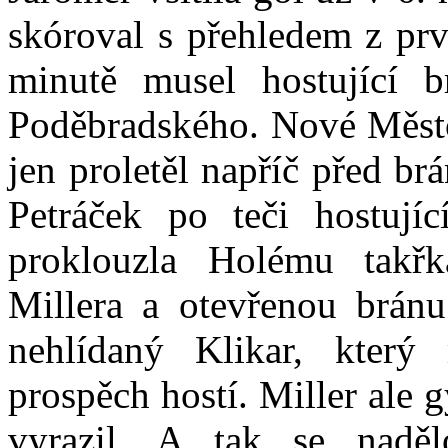
skóroval s přehledem z pr
minutě musel hostující 
Poděbradského. Nové Město 
jen proletěl napříč před br
Petráček po teči hostují
proklouzla Holému takř
Millera a otevřenou bránu
nehlídaný Klikar, kter
prospěch hostí. Miller ale
vyrazil. A tak se naděl