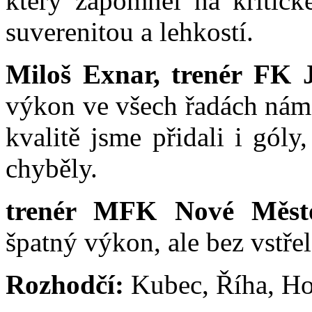
který zapomněl na kritick
suverenitou a lehkostí.
Miloš Exnar, trenér FK 
výkon ve všech řadách nám p
kvalitě jsme přidali i gól
chyběly.
trenér MFK Nové Měst
špatný výkon, ale bez vstře
Rozhodčí:
Kubec, Říha, Ho