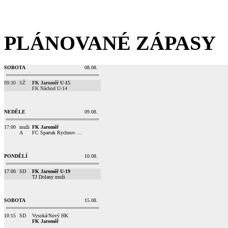
PLÁNOVANÉ ZÁPASY
SOBOTA
08.08.
09:30
SŽ
FK Jaroměř U-15
FK Náchod U-14
NEDĚLE
09.08.
17:00
muži
FK Jaroměř
A
FC Spartak Rychnov ...
PONDĚLÍ
10.08.
17:00
SD
FK Jaroměř U-19
TJ Dolany muži
SOBOTA
15.08.
10:15
SD
Vysoká/Nový HK
FK Jaroměř