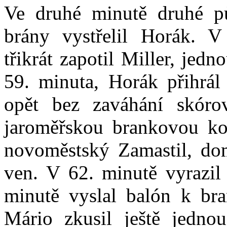
Ve druhé minutě druhé p
brány vystřelil Horák. V 
třikrát zapotil Miller, jedn
59. minuta, Horák přihrál
opět bez zaváhání skór
jaroměřskou brankovou kon
novoměstský Zamastil, domá
ven. V 62. minutě vyrazil 
minutě vyslal balón k br
Mário zkusil ještě jedno