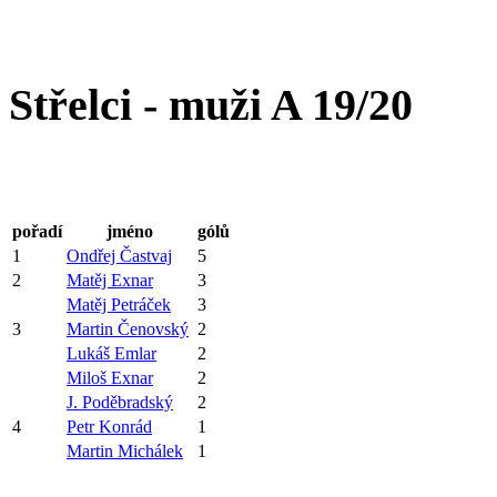
Střelci - muži A 19/20
pořadí
jméno
gólů
1
Ondřej Častvaj
5
2
Matěj Exnar
3
Matěj Petráček
3
3
Martin Čenovský
2
Lukáš Emlar
2
Miloš Exnar
2
J. Poděbradský
2
4
Petr Konrád
1
Martin Michálek
1