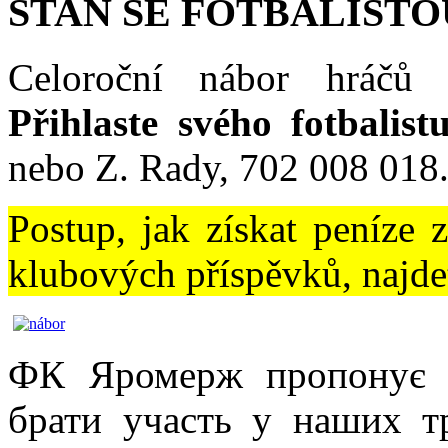
STAŇ SE FOTBALISTO
Celoroční nábor hráčů 
Přihlaste svého fotbalist
nebo Z. Rady, 702 008 018
Postup, jak získat peníze 
klubových příspěvků, najd
ФК Яромерж пропонує 
брати участь у наших т