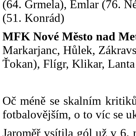
(64. Grmela), Emlar (76. N
(51. Konrád)
MFK Nové Město nad Met
Markarjanc, Hůlek, Zákravs
Ťokan), Flígr, Klikar, Lanta
Oč méně se skalním kritiků
fotbalovějším, o to víc se u
Jaroměř vsítila gól už v 6.