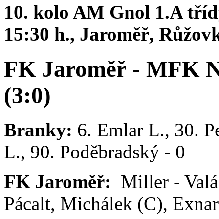
10. kolo AM Gnol 1.A tříd
15:30 h., Jaroměř, Růžov
FK Jaroměř - MFK No
(3:0)
Branky:
6. Emlar L., 30. P
L., 90. Poděbradský - 0
FK Jaroměř:
Miller - Valá
Pácalt, Michálek (C), Exna