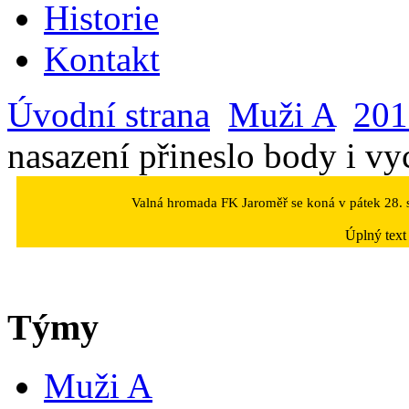
Historie
Kontakt
Úvodní strana
Muži A
201
nasazení přineslo body i v
Valná hromada FK Jaroměř se koná v pátek 28. s
Úplný text
Týmy
Muži A