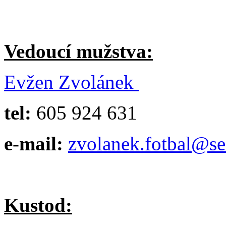
Vedoucí mužstva:
Evžen Zvolánek
tel:
605 924 631
e-mail:
zvolanek.fotbal@s
Kustod: