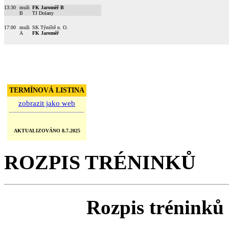
13:30
muži
FK Jaroměř B
B
TJ Dolany
17:00
muži
SK Týniště n. O.
A
FK Jaroměř
TERMÍNOVÁ LISTINA
zobrazit jako web
AKTUALIZOVÁNO 8.7.2025
ROZPIS TRÉNINKŮ
Rozpis tréninků 