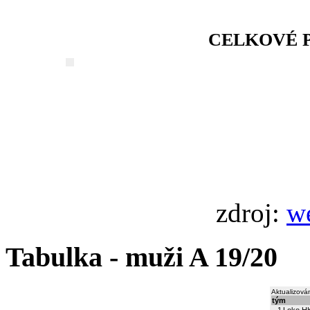
CELKOVÉ P
zdroj:
w
Tabulka - muži A 19/20
Aktualizová
tým