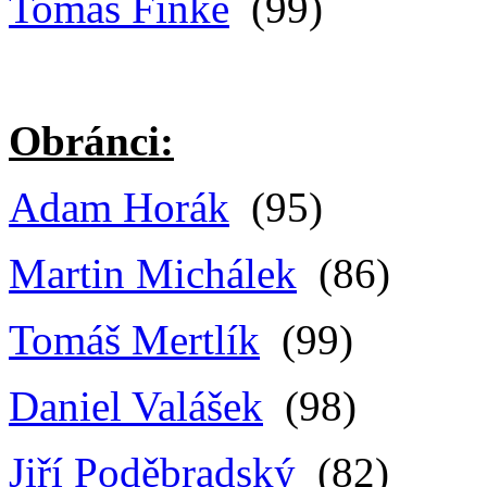
Tomáš Finke
(99)
Obránci:
Adam Horák
(95)
Martin Michálek
(86)
Tomáš Mertlík
(99)
Daniel Valášek
(98)
Jiří Poděbradský
(82)