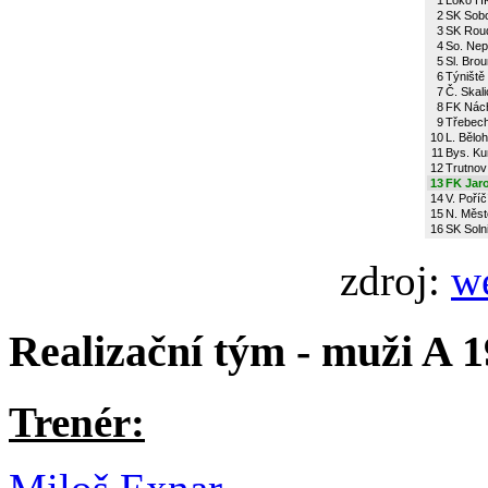
1
Loko H
2
SK Sob
3
SK Rou
4
So. Nep
5
Sl. Bro
6
Týniště 
7
Č. Skal
8
FK Nác
9
Třebec
10
L. Bělo
11
Bys. Ku
12
Trutnov
13
FK Jar
14
V. Poříč
15
N. Měst
16
SK Soln
zdroj:
w
Realizační tým - muži A 1
Trenér: