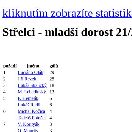
kliknutím zobrazíte statisti
Střelci - mladší dorost 21
pořadí
jméno
gólů
1
Luciáno Oláh
29
2
Jiří Rezek
25
3
Lukáš Skalický
18
4
M. Lebedinský
13
5
F. Hemelík
6
Lukáš Radil
6
6
Michal Kočica
4
Tadeáš Potoček
4
7
V. Korityák
3
O. Maurits
3