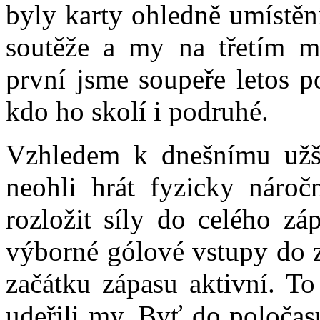
byly karty ohledně umístěn
soutěže a my na třetím mí
první jsme soupeře letos po
kdo ho skolí i podruhé.
Vzhledem k dnešnímu už
neohli hrát fyzicky náročn
rozložit síly do celého zá
výborné gólové vstupy do z
začátku zápasu aktivní. T
udeřili my. Byť do poločas