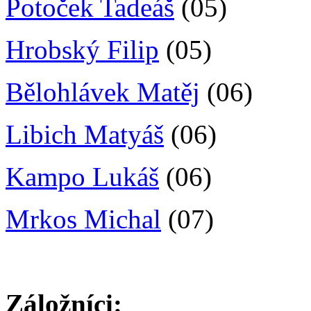
Potoček Tadeáš
(05)
Hrobský Filip
(05)
Bělohlávek Matěj
(06)
Libich Matyáš
(06)
Kampo Lukáš
(06)
Mrkos Michal
(07)
Záložníci: