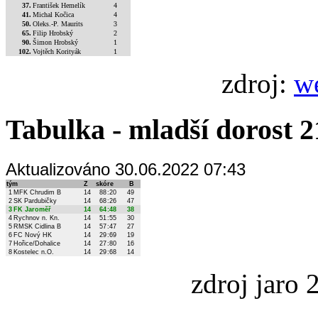
37.
František Hemelík
4
41.
Michal Kočica
4
50.
Oleks.-P. Maurits
3
65.
Filip Hrobský
2
90.
Šimon Hrobský
1
102.
Vojtěch Korityák
1
zdroj:
w
Tabulka - mladší dorost 2
Aktualizováno 30.06.2022 07:43
tým
Z
skóre
B
1
MFK Chrudim B
14
88
:
20
49
2
SK Pardubičky
14
68
:
26
47
3
FK Jaroměř
14
64
:
48
38
4
Rychnov n. Kn.
14
51
:
55
30
5
RMSK Cidlina B
14
57
:
47
27
6
FC Nový HK
14
29
:
69
19
7
Hořice/Dohalice
14
27
:
80
16
8
Kostelec n.O.
14
29
:
68
14
zdroj jaro