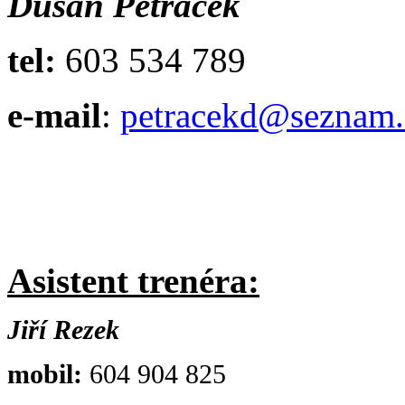
Dušan Petráček
tel:
603 534 789
e-mail
:
petracekd@seznam.
Asistent trenéra:
Jiří Rezek
mobil:
604 904 825