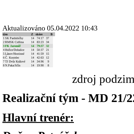
Aktualizováno 05.04.2022 10:43
tým
Z
skóre
B
1
SK Pardubičky
14
74
:
17
37
2
RMSK Cidlina
14
83
:
23
34
3
FK Jaroměř
14
79
:
37
32
4
Hořice/Dohalice
14
50
:
37
21
5
Lánov/Hostinné
14
41
:
59
15
6
Č. Kostelec
14
42
:
63
12
7
TJ Dvůr Králové
14
34
:
96
9
8
N.Paka/Jičín
14
19
:
90
8
zdroj podzi
Realizační tým - MD 21/2
Hlavní trenér: