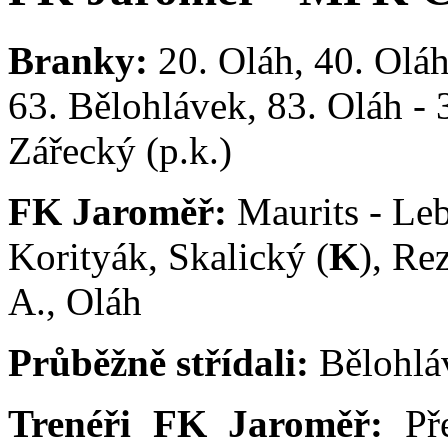
Branky:
20. Oláh, 40. Oláh
63. Bělohlávek, 83. Oláh - 
Zářecký (p.k.)
FK Jaroměř:
Maurits - Le
Korityák, Skalický (
K
), Re
A., Oláh
Průběžně střídali:
Bělohlá
Trenéři FK Jaroměř:
Př