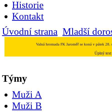
Historie
Kontakt
Úvodní strana
Mladší doro
Valná hromada FK Jaroměř se koná v pátek 28. s
Úplný text
Týmy
Muži A
Muži B