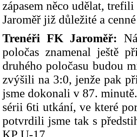
zápasem něco udělat, trefili
Jaroměř již důležité a cenné
Trenéři FK Jaroměř:
Ná
poločas znamenal ještě př
druhého poločasu budou mít
zvýšili na 3:0, jenže pak př
jsme dokonali v 87. minutě
sérii 6ti utkání, ve které p
potvrdili jsme tak s předst
KP U-17.