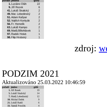
pořadí
jméno
gólů
1.
Luciáno Oláh
22
9.
Jiří Rezek
6
41.
Lukáš Skalický
2
49.
Mat. Lebedinský
2
51.
Adam Kašpar
2
52.
Vojtěch Korityák
2
56.
Fr. Hemelík
2
63.
Lukáš Kampo
2
69.
Matěj Bělohlávek
1
97.
Radek Holub
1
98.
Filip Hrobský
1
zdroj:
w
PODZIM 2021
Aktualizováno 25.03.2022 10:46:59
pořadí
jméno
gólů
1.
Jiří Rezek
19
5.
Lukáš Skalický
14
7.
Matěj Lebedinský
12
10.
Michal Dufek
9
21.
Lukáš Radil
6
33.
Tadeáš Potoček
4