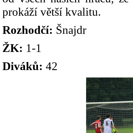
prokáží větší kvalitu.
Rozhodčí:
Šnajdr
ŽK:
1-1
Diváků:
42