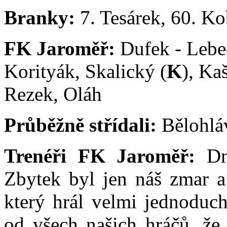
Branky:
7. Tesárek, 60. Ko
FK Jaroměř:
Dufek - Lebe
Korityák, Skalický (
K
), Ka
Rezek, Oláh
Průběžně střídali:
Bělohláv
Trenéři FK Jaroměř:
Dn
Zbytek byl jen náš zmar a
který hrál velmi jednoduc
od všech našich hráčů, že 