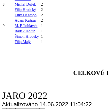
8
Michal Dufek
2
Filip Hrobský
2
Lukáš Kampo
2
Adam Kašpar
2
9
M. Bělohlávek
1
Radek Holub
1
Šimon Hrobský
1
Filip Malý
1
CELKOVÉ P
JARO 2022
Aktualizováno 14.06.2022 11:04:22