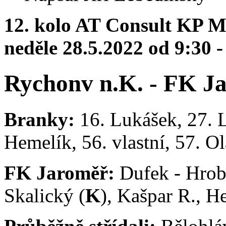
12. kolo AT Consult KP M
neděle 28.5.2022 od 9:30 
Rychonv n.K. - FK Ja
Branky:
16. Lukášek, 27. L
Hemelík, 56. vlastní, 57. O
FK Jaroměř:
Dufek - Hrob
Skalický (
K
), Kašpar R., H