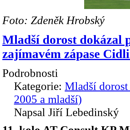
Foto: Zdeněk Hrobský
Mladší dorost dokázal p
zajímavém zápase Cidli
Podrobnosti
Kategorie:
Mladší dorost
2005 a mladší)
Napsal Jiří Lebedinský
11. kolo AT Consult KP M