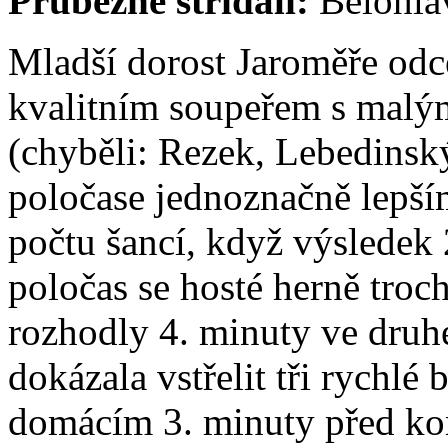
Průběžně střídali:
Bělohlá
Mladší dorost Jaroměře odc
kvalitním soupeřem s malý
(chyběli: Rezek, Lebedinsk
poločase jednoznačně lepším
počtu šancí, když výsledek 
poločas se hosté herně troc
rozhodly 4. minuty ve druh
dokázala vstřelit tři rychlé
domácím 3. minuty před kon