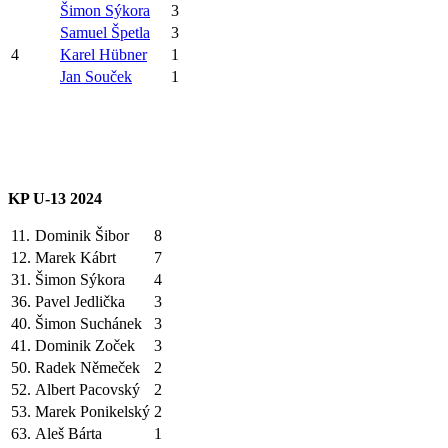
Šimon Sýkora
3
Samuel Špetla
3
4
Karel Hübner
1
Jan Souček
1
KP U-13 2024
11.
Dominik Šibor
8
12.
Marek Kábrt
7
31.
Šimon Sýkora
4
36.
Pavel Jedlička
3
40.
Šimon Suchánek
3
41.
Dominik Zoček
3
50.
Radek Němeček
2
52.
Albert Pacovský
2
53.
Marek Ponikelský
2
63.
Aleš Bárta
1