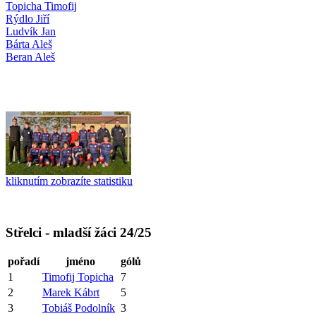
Topicha Timofij
Rýdlo Jiří
Ludvík Jan
Bárta Aleš
Beran Aleš
kliknutím zobrazíte statistiku
Střelci - mladší žáci 24/25
pořadí
jméno
gólů
1
Timofij Topicha
7
2
Marek Kábrt
5
3
Tobiáš Podolník
3