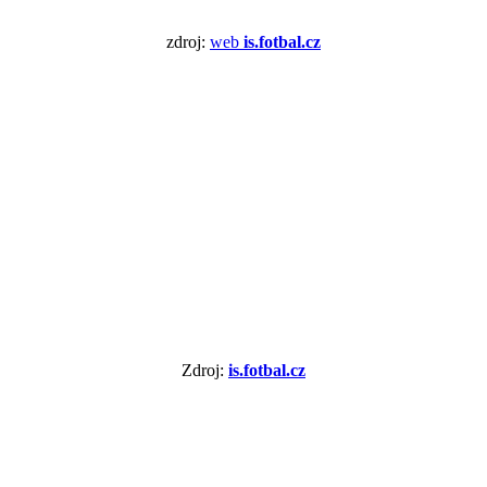
zdroj:
web
is.fotbal.cz
Zdroj:
is.fotbal.cz