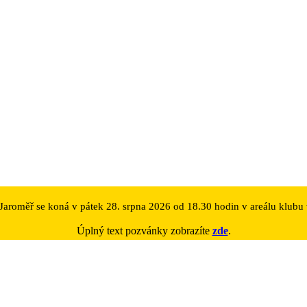
aroměř se koná v pátek 28. srpna 2026 od 18.30 hodin v areálu klubu 
Úplný text pozvánky zobrazíte
zde
.