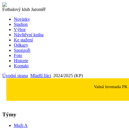
Fotbalový klub Jaroměř
Novinky
Stadion
Výbor
Návštěvní kniha
Ke stažení
Odkazy
Sponzoři
Foto
Historie
Kontakt
Úvodní strana
Mladší žáci
2024/2025 (KP)
Valná hromada FK J
Týmy
Muži A