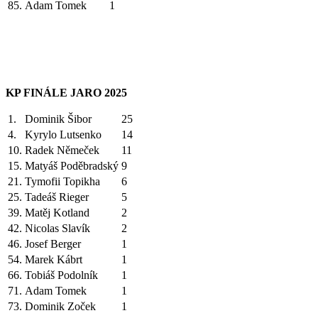
85.
Adam Tomek
1
KP FINÁLE JARO 2025
1.
Dominik Šibor
25
4.
Kyrylo Lutsenko
14
10.
Radek Němeček
11
15.
Matyáš Poděbradský
9
21.
Tymofii Topikha
6
25.
Tadeáš Rieger
5
39.
Matěj Kotland
2
42.
Nicolas Slavík
2
46.
Josef Berger
1
54.
Marek Kábrt
1
66.
Tobiáš Podolník
1
71.
Adam Tomek
1
73.
Dominik Zoček
1