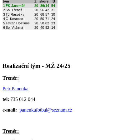
tým
Z
skóre
B
1
FK Jaroměř
20
86
:
14
54
2
So. Třebeš II
20
56
:
42
31
3
TJ Rasošky
20
68
:
57
30
4
Č. Kostelec
20
50
:
71
24
5
Tatran Hostinné
20
58
:
82
23
6
So. Vítězná
20
40
:
92
14
Realizační tým - MŽ 24/25
Trenér:
Petr Panenka
tel:
735 012 044
e-mail:
panenkafotbal@seznam.cz
Trenér: