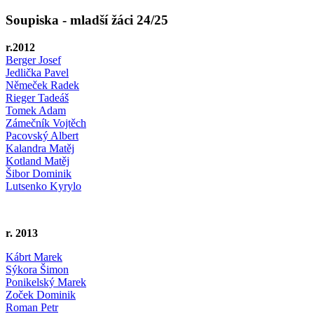
Soupiska - mladší žáci 24/25
r.2012
Berger Josef
Jedlička Pavel
Němeček Radek
Rieger Tadeáš
Tomek Adam
Zámečník Vojtěch
Pacovský Albert
Kalandra Matěj
Kotland Matěj
Šibor Dominik
Lutsenko Kyrylo
r. 2013
Kábrt Marek
Sýkora Šimon
Ponikelský Marek
Zoček Dominik
Roman Petr