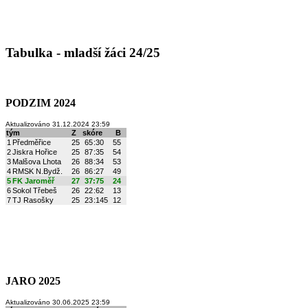
Tabulka - mladší žáci 24/25
PODZIM 2024
Aktualizováno 31.12.2024 23:59
tým
Z
skóre
B
1
Předměřice
25
65
:
30
55
2
Jiskra Hořice
25
87
:
35
54
3
Malšova Lhota
26
88
:
34
53
4
RMSK N.Bydž.
26
86
:
27
49
5
FK Jaroměř
27
37
:
75
24
6
Sokol Třebeš
26
22
:
62
13
7
TJ Rasošky
25
23
:
145
12
JARO 2025
Aktualizováno 30.06.2025 23:59