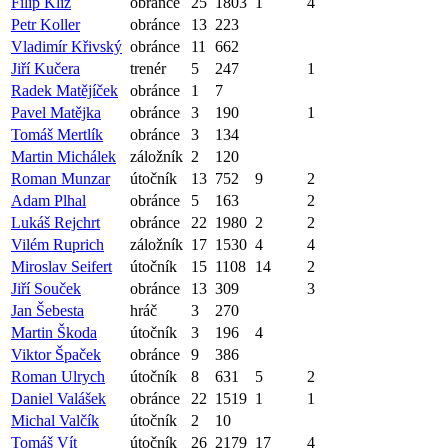
Filip Klíž
obránce
25
1803
1
4
Petr Koller
obránce
13
223
Vladimír Křivský
obránce
11
662
Jiří Kučera
trenér
5
247
1
Radek Matějíček
obránce
1
7
Pavel Matějka
obránce
3
190
1
Tomáš Mertlík
obránce
3
134
Martin Michálek
záložník
2
120
Roman Munzar
útočník
13
752
9
2
Adam Plhal
obránce
5
163
2
Lukáš Rejchrt
obránce
22
1980
2
2
Vilém Ruprich
záložník
17
1530
4
4
Miroslav Seifert
útočník
15
1108
14
2
Jiří Souček
obránce
13
309
3
Jan Šebesta
hráč
3
270
Martin Škoda
útočník
3
196
4
Viktor Špaček
obránce
9
386
Roman Ulrych
útočník
8
631
5
2
Daniel Valášek
obránce
22
1519
1
1
Michal Valčík
útočník
2
10
Tomáš Vít
útočník
26
2179
17
4