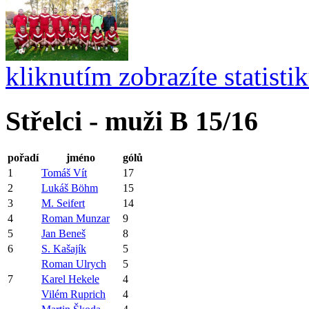
kliknutím zobrazíte statisti
Střelci - muži B 15/16
pořadí
jméno
gólů
1
Tomáš Vít
17
2
Lukáš Böhm
15
3
M. Seifert
14
4
Roman Munzar
9
5
Jan Beneš
8
6
S. Kašajík
5
Roman Ulrych
5
7
Karel Hekele
4
Vilém Ruprich
4