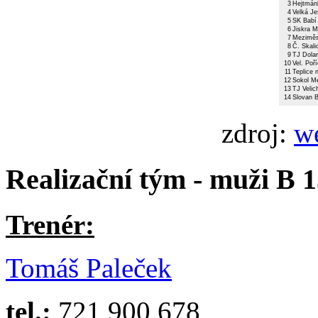
3
Hejtmán
4
Velká Je
5
SK Babí
6
Jiskra 
7
Meziměs
8
Č. Skali
9
TJ Dola
10
Vel. Poří
11
Teplice 
12
Sokol Me
13
TJ Velic
14
Slovan 
zdroj:
w
Realizační tým - muži B 1
Trenér:
Tomáš Paleček
tel.:
721 900 678