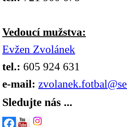
Vedoucí mužstva:
Evžen Zvolánek
tel.:
605 924 631
e-mail:
zvolanek.fotbal@s
Sledujte nás ...