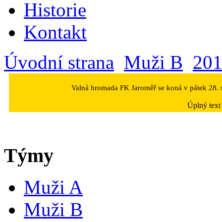
Historie
Kontakt
Úvodní strana
Muži B
201
Valná hromada FK Jaroměř se koná v pátek 28. s
Úplný text
Týmy
Muži A
Muži B