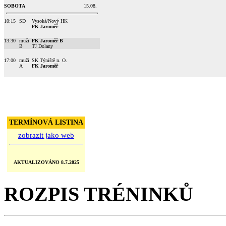
SOBOTA
15.08.
10:15
SD
Vysoká/Nový HK
FK Jaroměř
13:30
muži
FK Jaroměř B
B
TJ Dolany
17:00
muži
SK Týniště n. O.
A
FK Jaroměř
TERMÍNOVÁ LISTINA
zobrazit jako web
AKTUALIZOVÁNO 8.7.2025
ROZPIS TRÉNINKŮ