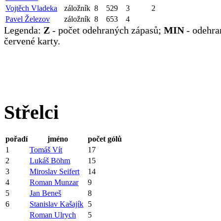
Vojtěch Vladeka
záložník
8
529
3
2
Pavel Železov
záložník
8
653
4
Legenda:
Z
- počet odehraných zápasů;
MIN
- odehra
červené karty.
Střelci
pořadí
jméno
počet gólů
1
Tomáš Vít
17
2
Lukáš Böhm
15
3
Miroslav Seifert
14
4
Roman Munzar
9
5
Jan Beneš
8
6
Stanislav Kašajík
5
Roman Ulrych
5