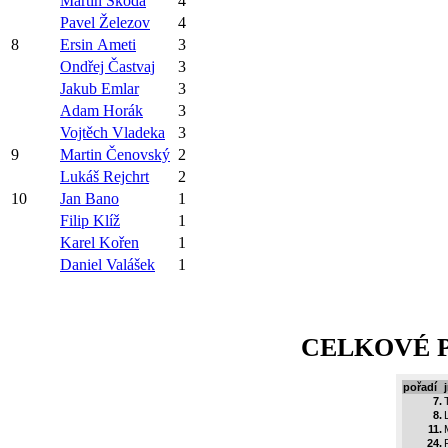
Martin Škoda
4
Pavel Železov
4
8
Ersin Ameti
3
Ondřej Častvaj
3
Jakub Emlar
3
Adam Horák
3
Vojtěch Vladeka
3
9
Martin Čenovský
2
Lukáš Rejchrt
2
10
Jan Bano
1
Filip Klíž
1
Karel Kořen
1
Daniel Valášek
1
CELKOVÉ P
pořadí
7.
8.
11.
24.