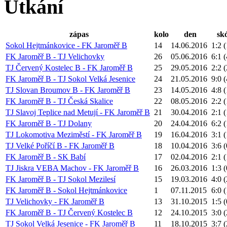
Utkání
zápas
kolo
den
sk
Sokol Hejtmánkovice - FK Jaroměř B
14
14.06.2016
1:2 
FK Jaroměř B - TJ Velichovky
26
05.06.2016
6:1 
TJ Červený Kostelec B - FK Jaroměř B
25
29.05.2016
2:2 
FK Jaroměř B - TJ Sokol Velká Jesenice
24
21.05.2016
9:0 
TJ Slovan Broumov B - FK Jaroměř B
23
14.05.2016
4:8 
FK Jaroměř B - TJ Česká Skalice
22
08.05.2016
2:2 
TJ Slavoj Teplice nad Metují - FK Jaroměř B
21
30.04.2016
2:1 
FK Jaroměř B - TJ Dolany
20
24.04.2016
6:2 
TJ Lokomotiva Meziměstí - FK Jaroměř B
19
16.04.2016
3:1 
TJ Velké Poříčí B - FK Jaroměř B
18
10.04.2016
3:6 
FK Jaroměř B - SK Babí
17
02.04.2016
2:1 
TJ Jiskra VEBA Machov - FK Jaroměř B
16
26.03.2016
1:3 
FK Jaroměř B - TJ Sokol Mezilesí
15
19.03.2016
4:0 
FK Jaroměř B - Sokol Hejtmánkovice
1
07.11.2015
6:0 
TJ Velichovky - FK Jaroměř B
13
31.10.2015
1:5 
FK Jaroměř B - TJ Červený Kostelec B
12
24.10.2015
3:0 
TJ Sokol Velká Jesenice - FK Jaroměř B
11
18.10.2015
3:7 