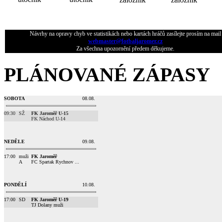
Návrhy na opravy chyb ve statistikách nebo kartách hráčů zasílejte prosím na mail
webmaster@fotbaljaromer.cz
Za všechna upozornění předem děkujeme.
PLÁNOVANÉ ZÁPASY
SOBOTA
08.08.
09:30
SŽ
FK Jaroměř U-15
FK Náchod U-14
NEDĚLE
09.08.
17:00
muži
FK Jaroměř
A
FC Spartak Rychnov ...
PONDĚLÍ
10.08.
17:00
SD
FK Jaroměř U-19
TJ Dolany muži