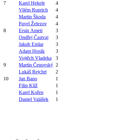
7
Karel Hekele
4
Vilém Ruprich
4
Martin Škoda
4
Pavel Železov
4
8
Ersin Ameti
3
Ondřej Častvaj
3
Jakub Emlar
3
Adam Horák
3
Vojtěch Vladeka
3
9
Martin Čenovský
2
Lukáš Rejchrt
2
10
Jan Bano
1
Filip Klíž
1
Karel Kořen
1
Daniel Valášek
1