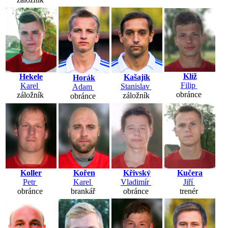
Klíž
Hekele
Kašajík
Horák
Filip
Karel
Stanislav
Adam
obránce
záložník
záložník
obránce
Kořen
Koller
Křivský
Kučera
Karel
Petr
Vladimír
Jiří
brankář
obránce
obránce
trenér