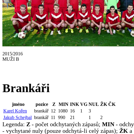
2015/2016
MUŽI B
Brankáři
jméno
pozice
Z
MIN
INK
VG
NUL
ŽK
ČK
Karel Kořen
brankář
12
1080
16
1
3
Jakub Schejbal
brankář
11
990
21
1
2
Legenda:
Z
- počet odchytaných zápasů;
MIN
- odchy
- vychytané nuly (pouze odchytá-li celý zápas);
ŽK
a