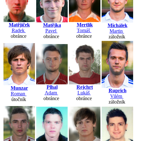
Matějíček
Mertlík
Matějka
Michálek
Radek
Tomáš
Pavel
Martin
obránce
obránce
obránce
záložník
Plhal
Rejchrt
Munzar
Ruprich
Adam
Lukáš
Roman
Vilém
obránce
obránce
útočník
záložník