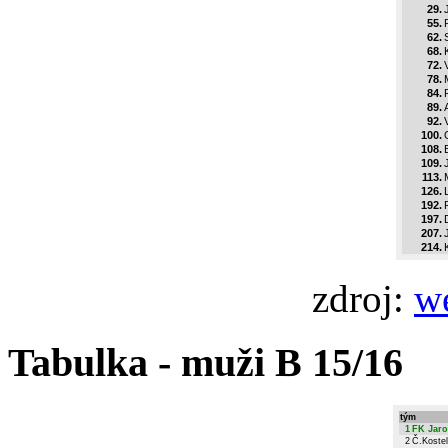
29.
55.
62.
68.
72.
78.
84.
89.
92.
100.
108.
109.
113.
126.
192.
F
197.
207.
214.
zdroj:
w
Tabulka - muži B 15/16
tým
1
FK Jar
2
Č.Koste