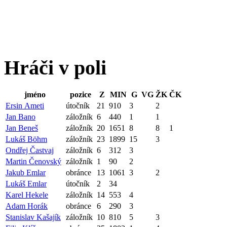
Hráči v poli
jméno
pozice
Z
MIN
G
VG
ŽK
ČK
Ersin Ameti
útočník
21
910
3
2
Jan Bano
záložník
6
440
1
1
Jan Beneš
záložník
20
1651
8
8
1
Lukáš Böhm
záložník
23
1899
15
3
Ondřej Častvaj
záložník
6
312
3
Martin Čenovský
záložník
1
90
2
Jakub Emlar
obránce
13
1061
3
2
Lukáš Emlar
útočník
2
34
Karel Hekele
záložník
14
553
4
Adam Horák
obránce
6
290
3
Stanislav Kašajík
záložník
10
810
5
3