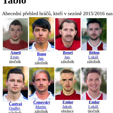
Tablo
Abecední přehled hráčů, kteří v sezóně 2015/2016 na
Ameti
Beneš
Böhm
Bano
Ersin
Jan
Lukáš
Jan
útočník
záložník
záložník
záložník
Emlar
Emlar
Čenovský
Častvaj
Jakub
Lukáš
Martin
Ondřej
obránce
útočník
záložník
záložník