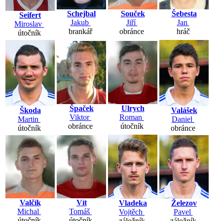
Schejbal
Souček
Šebesta
Seifert
Jakub
Jiří
Jan
Miroslav
brankář
obránce
hráč
útočník
Špaček
Ulrych
Valášek
Škoda
Viktor
Roman
Daniel
Martin
obránce
útočník
obránce
útočník
Valčík
Vít
Železov
Vladeka
Michal
Tomáš
Pavel
Vojtěch
útočník
útočník
záložník
záložník