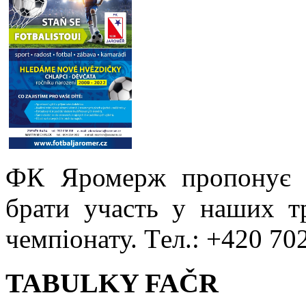
ФК Яромерж пропонує 
брати участь у наших т
чемпіонату. Tел.: +420 70
TABULKY FAČR