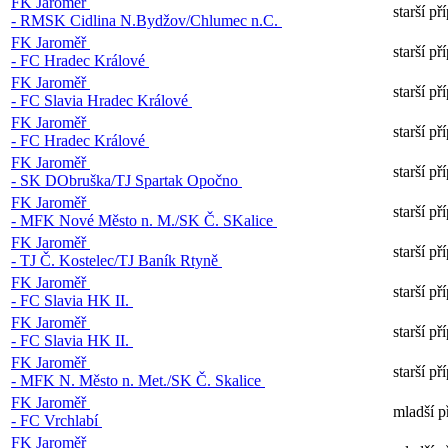
FK Jaroměř
starší p
- RMSK Cidlina N.Bydžov/Chlumec n.C.
FK Jaroměř
starší p
- FC Hradec Králové
FK Jaroměř
starší p
- FC Slavia Hradec Králové
FK Jaroměř
starší p
- FC Hradec Králové
FK Jaroměř
starší p
- SK DObruška/TJ Spartak Opočno
FK Jaroměř
starší p
- MFK Nové Město n. M./SK Č. SKalice
FK Jaroměř
starší p
- TJ Č. Kostelec/TJ Baník Rtyně
FK Jaroměř
starší p
- FC Slavia HK II.
FK Jaroměř
starší p
- FC Slavia HK II.
FK Jaroměř
starší p
- MFK N. Město n. Met./SK Č. Skalice
FK Jaroměř
mladší p
- FC Vrchlabí
FK Jaroměř