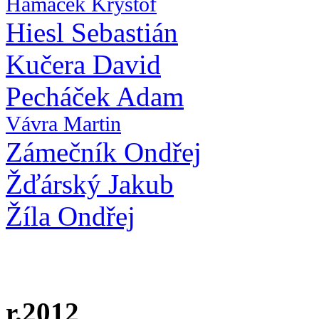
Hamáček Kryštof
Hiesl Sebastián
Kučera David
Pecháček Adam
Vávra Martin
Zámečník Ondřej
Žďárský Jakub
Žíla Ondřej
r.2012