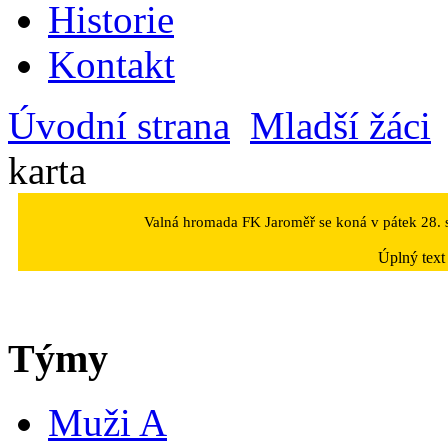
Historie
Kontakt
Úvodní strana
Mladší žáci
karta
Valná hromada FK Jaroměř se koná v pátek 28. s
Úplný text
Týmy
Muži A