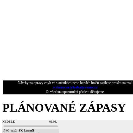
Návrhy na opravy chyb ve statistikách nebo kartách hráčů zasílejte prosím na mail
webmaster@fotbaljaromer.cz
Za všechna upozornění předem děkujeme.
PLÁNOVANÉ ZÁPASY
NEDĚLE
09.08.
17:00
muži
FK Jaroměř