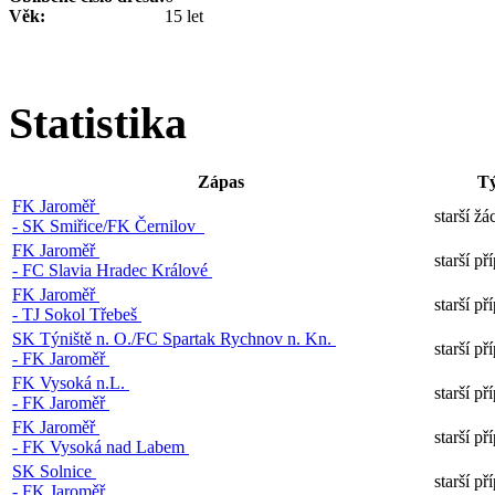
Věk:
15 let
Statistika
Zápas
T
FK Jaroměř
starší žá
- SK Smiřice/FK Černilov
FK Jaroměř
starší p
- FC Slavia Hradec Králové
FK Jaroměř
starší p
- TJ Sokol Třebeš
SK Týniště n. O./FC Spartak Rychnov n. Kn.
starší p
- FK Jaroměř
FK Vysoká n.L.
starší p
- FK Jaroměř
FK Jaroměř
starší p
- FK Vysoká nad Labem
SK Solnice
starší p
- FK Jaroměř