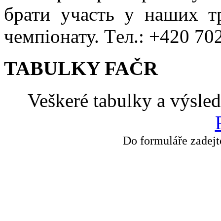
брати участь у наших т
чемпіонату. Tел.: +420 70
TABULKY FAČR
Veškeré tabulky a výsle
Do formuláře zadejt