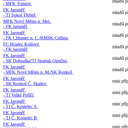
mladší p
- MFK Trutnov
FK Jaroměř
mladší p
- TJ Sokol Třebeš
MFK Nové Město n. Met.
mladší p
- FK Jaroměř
FK Jaroměř
mladší p
- FK Chlumec n. C./RMSK Cidlina
FC Hradec Králové
mladší p
- FK Jaroměř
FK Jaroměř
mladší p
- SK Dobruška/TJ Spartak Opočno
FK Jaroměř
mladší p
- MFK Nové Město n. M./SK Rozkoš
FK Jaroměř
mini pří
- SK Rozkoš Č. Skalice
FK Jaroměř
mini pří
- TJ Velké Poříčí
FK Jaroměř
mini pří
- TJ Č. Kostelec A
FK Jaroměř
mini pří
- TJ Č. Kostelec B
FK Jaroměř
mini pří