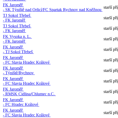
FK Jaroměř
starší p
- SK Týniště nad Orlicí/FC Spartak Rychnov nad Kněžnou
TJ Sokol Třebeš
starší p
- FK Jaroměř
TJ Sokol Třebeš
starší p
- FK Jaroměř
FK Vysoka n. L.
starší p
- FK Jaroměř
FK Jaroměř
starší p
- TJ Sokol Třebeš
FK Jaroměř
starší p
- FC Slavia Hradec Králové
FK Jaroměř
starší p
- Týniště/Rychnov
FK Jaroměř
starší p
- FC Slavia Hradec Králové
FK Jaroměř
starší p
- RMSK Cidlina/Chlumec n.C.
FK Jaroměř
starší p
- FC Hradec Králové
FK Jaroměř
starší p
- FC Slavia Hradec Králové