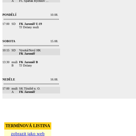
A
FC Spartak Rychnov ...
PONDĚLÍ
10.08.
17:00
SD
FK Jaroměř U-19
TJ Dolany muži
SOBOTA
15.08.
10:15
SD
Vysoká/Nový HK
FK Jaroměř
13:30
muži
FK Jaroměř B
B
TJ Dolany
NEDĚLE
16.08.
17:00
muži
SK Týniště n. O.
A
FK Jaroměř
TERMÍNOVÁ LISTINA
zobrazit jako web