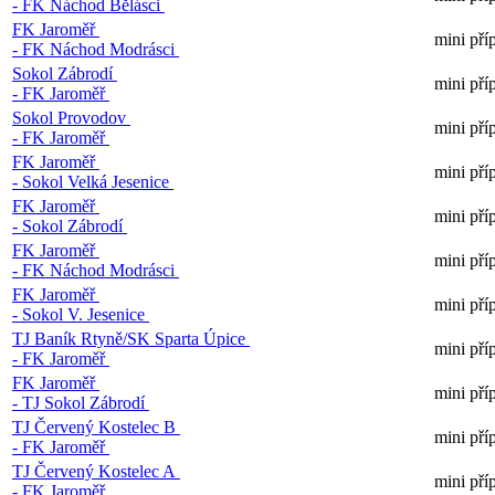
- FK Náchod Bělásci
FK Jaroměř
mini pří
- FK Náchod Modrásci
Sokol Zábrodí
mini pří
- FK Jaroměř
Sokol Provodov
mini pří
- FK Jaroměř
FK Jaroměř
mini pří
- Sokol Velká Jesenice
FK Jaroměř
mini pří
- Sokol Zábrodí
FK Jaroměř
mini pří
- FK Náchod Modrásci
FK Jaroměř
mini pří
- Sokol V. Jesenice
TJ Baník Rtyně/SK Sparta Úpice
mini pří
- FK Jaroměř
FK Jaroměř
mini pří
- TJ Sokol Zábrodí
TJ Červený Kostelec B
mini pří
- FK Jaroměř
TJ Červený Kostelec A
mini pří
- FK Jaroměř