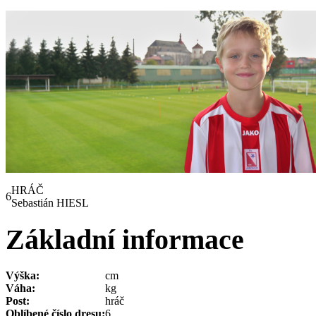
HRÁČ
6
Sebastián HIESL
Základní informace
Výška:
cm
Váha:
kg
Post:
hráč
Oblíbené číslo dresu:
6