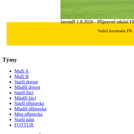
Jaroměř 1.8.2026 - Přípravné utkání F
Valná hromada FK J
Týmy
Muži A
Muži B
Starší dorost
Mladší dorost
Starší žáci
Mladší žáci
Starší přípravka
Mladší přípravka
Mini přípravka
Starší páni
FOTTUR