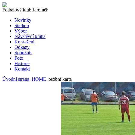
Fotbalový klub Jaroměř
Novinky
Stadion
Výbor
Návštěvní kniha
Ke stažení
Odkazy
Sponzoři
Foto
Historie
Kontakt
Úvodní strana
HOME
osobní karta