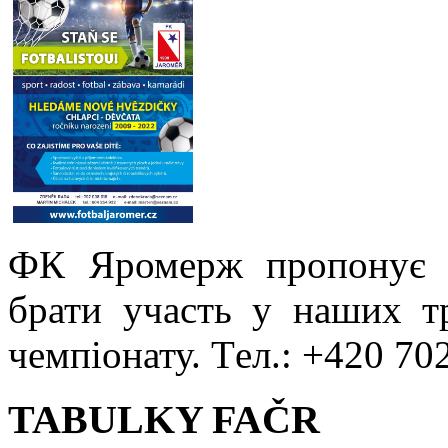
ФК Яромерж пропонує 
брати участь у наших т
чемпіонату. Tел.: +420 70
TABULKY FAČR