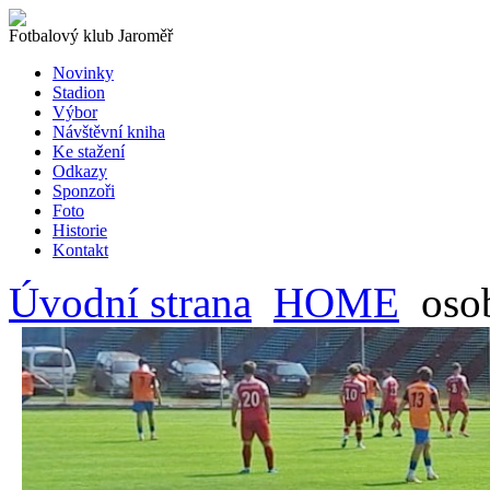
Fotbalový klub Jaroměř
Novinky
Stadion
Výbor
Návštěvní kniha
Ke stažení
Odkazy
Sponzoři
Foto
Historie
Kontakt
Úvodní strana
HOME
oso