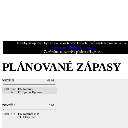
Návrhy na opravy chyb ve statistikách nebo kartách hráčů zasílejte prosím na mail
webmaster@fotbaljaromer.cz
Za všechna upozornění předem děkujeme.
PLÁNOVANÉ ZÁPASY
NEDĚLE
09.08.
17:00
muži
FK Jaroměř
A
FC Spartak Rychnov ...
PONDĚLÍ
10.08.
17:00
SD
FK Jaroměř U-19
TJ Dolany muži