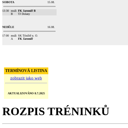
SOBOTA
15.08.
13:30
muži
FK Jaroměř B
B
TJ Dolany
NEDĚLE
16.08.
17:00
muži
SK Týniště n. O.
A
FK Jaroměř
TERMÍNOVÁ LISTINA
zobrazit jako web
AKTUALIZOVÁNO 8.7.2025
ROZPIS TRÉNINKŮ