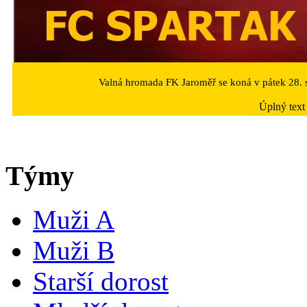
Valná hromada FK Jaroměř se koná v pátek 28. s
Úplný text
Týmy
Muži A
Muži B
Starší dorost