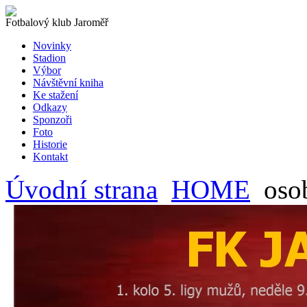
Fotbalový klub Jaroměř
Novinky
Stadion
Výbor
Návštěvní kniha
Ke stažení
Odkazy
Sponzoři
Foto
Historie
Kontakt
Úvodní strana
HOME
oso