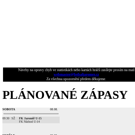
Návrhy na opravy chyb ve statistikách nebo kartách hráčů zasílejte prosím na mail
webmaster@fotbaljaromer.cz
Za všechna upozornění předem děkujeme.
PLÁNOVANÉ ZÁPASY
SOBOTA
08.08.
09:30
SŽ
FK Jaroměř U-15
FK Náchod U-14