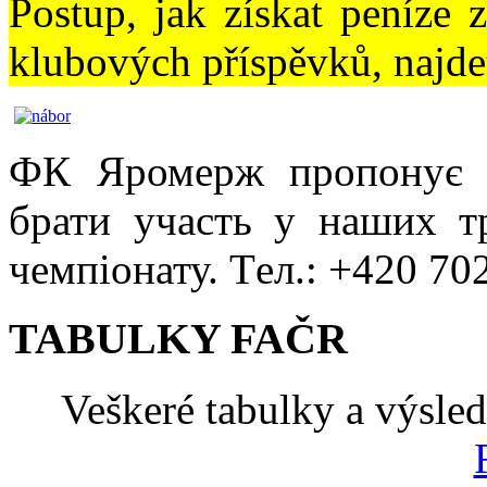
Postup, jak získat peníze 
klubových příspěvků, najd
ФК Яромерж пропонує 
брати участь у наших т
чемпіонату. Tел.: +420 70
TABULKY FAČR
Veškeré tabulky a výsle