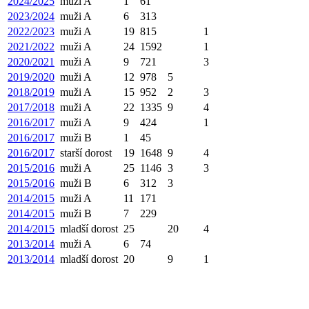
2024/2025
muži A
1
61
2023/2024
muži A
6
313
2022/2023
muži A
19
815
1
2021/2022
muži A
24
1592
1
2020/2021
muži A
9
721
3
2019/2020
muži A
12
978
5
2018/2019
muži A
15
952
2
3
2017/2018
muži A
22
1335
9
4
2016/2017
muži A
9
424
1
2016/2017
muži B
1
45
2016/2017
starší dorost
19
1648
9
4
2015/2016
muži A
25
1146
3
3
2015/2016
muži B
6
312
3
2014/2015
muži A
11
171
2014/2015
muži B
7
229
2014/2015
mladší dorost
25
20
4
2013/2014
muži A
6
74
2013/2014
mladší dorost
20
9
1