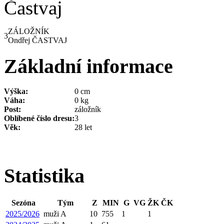
ZÁLOŽNÍK
3
Ondřej ČASTVAJ
Základní informace
Výška:
0 cm
Váha:
0 kg
Post:
záložník
Oblíbené číslo dresu:
3
Věk:
28 let
Statistika
Sezóna
Tým
Z
MIN
G
VG
ŽK
ČK
2025/2026
muži A
10
755
1
1