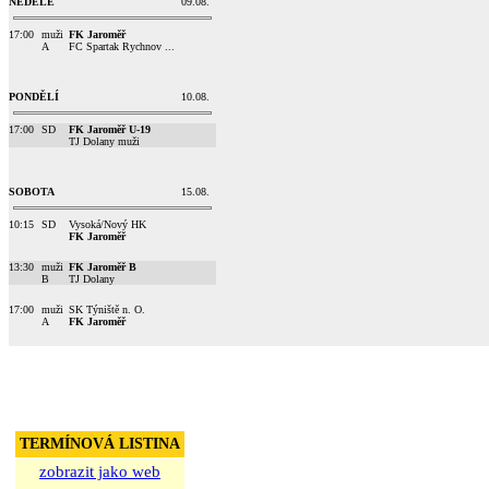
NEDĚLE
09.08.
17:00
muži
FK Jaroměř
A
FC Spartak Rychnov ...
PONDĚLÍ
10.08.
17:00
SD
FK Jaroměř U-19
TJ Dolany muži
SOBOTA
15.08.
10:15
SD
Vysoká/Nový HK
FK Jaroměř
13:30
muži
FK Jaroměř B
B
TJ Dolany
17:00
muži
SK Týniště n. O.
A
FK Jaroměř
TERMÍNOVÁ LISTINA
zobrazit jako web